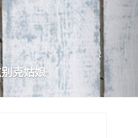
兹别克姑娘