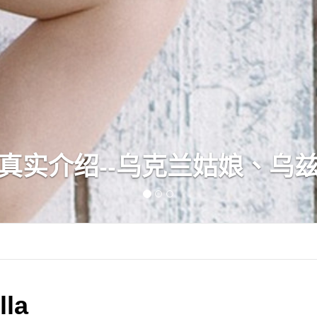
真实介绍--乌克兰姑娘、乌
la