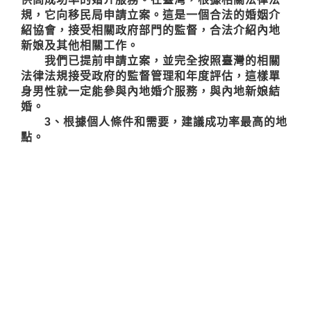
規，它向移民局申請立案。這是一個合法的婚姻介
紹協會，接受相關政府部門的監督，合法介紹內地
新娘及其他相關工作。
我們已提前申請立案，並完全按照臺灣的相關
法律法規接受政府的監督管理和年度評估，這樣單
身男性就一定能參與內地婚介服務，與內地新娘結
婚。
3、根據個人條件和需要，建議成功率最高的地
點。
大多數內地新娘經紀人會在自己的網站上寫很
多選擇，如福建新娘、客家新娘、湖南新娘、廣西
新娘、海南新娘、東北新娘等。然而，當他們提出
要求時，他們只會盡最大努力出售他們經營地區的
內地新娘。因為，事實上，大多數
大陸新娘
經紀人
只能在一個地方提供婚介服務，而其他人只是招徠
人們進行諮詢的噱頭。
不過，我們是真正的本地運營商，可以在內地
的很多地方提供婚介服務，所以我們可以根據男方
的相關條件、預算和擇偶期望，真正分析和推薦成
功率最高的婚介網站，並明確內地新娘的結婚流